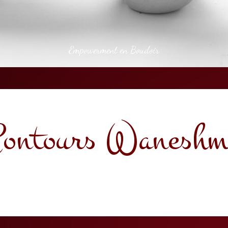
Empowerment en Boudoir
ontours Wanesh