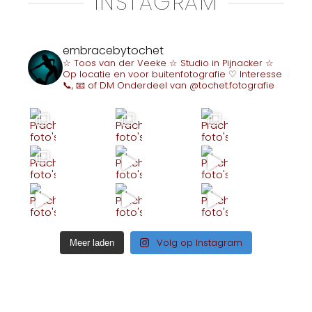
INSTAGRAM
embracebytochet
☆ Toos van der Veeke
☆ Studio in Pijnacker
☆
Op locatie en voor buitenfotografie
♡ Interesse
📞, 📧 of DM
Onderdeel van @tochet.fotografie
Volg op Instagram
Meer laden